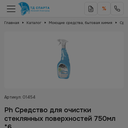
%
Главная
Каталог
Моющие средства, бытовая химия
Сред
Артикул:
01454
Ph Средство для очистки
стеклянных поверхностей 750мл
*6