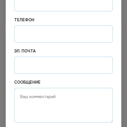
Узнать цену
Узнать цену
ТЕЛЕФОН
ЭЛ. ПОЧТА
СООБЩЕНИЕ
136.07
₽
456.42
₽
В наличии
В наличии
Арт.
00492
Арт.
13067
Средство для стекол
К7 PROfessional Средство
Золушка с нашатырным
для мытья стекол и
спиртом 500мл курок
зеркал (концентрат) 5л,