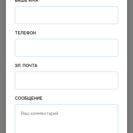
ВАШЕ ИМЯ
1-2 дня
Под заказ
Арт.
13472
Арт.
12769
Пики для канапе Красная
Мини-прищепки 30*8,
Жемчужина, бамбуковые,
деревянные красные 500
12 см, 100 штук в упаковке
шт/уп
ТЕЛЕФОН
В корзину
Узнать цену
ЭЛ. ПОЧТА
СООБЩЕНИЕ