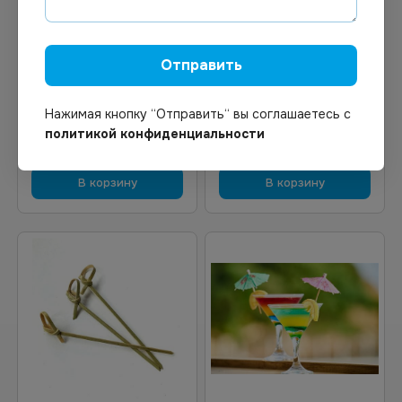
81.49
₽
189.38
₽
В наличии
В наличии
Арт.
00372
Арт.
01805
Отправить
Шампур бамбук 20см
Пика бамбуковая 12см
100шт/уп
КРАСНАЯ ЖЕМЧУЖИНА
100 шт/уп *40
Нажимая кнопку “Отправить“ вы соглашаетесь с
политикой конфиденциальности
В корзину
В корзину