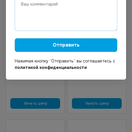
Отправить
Цена по запросу
Цена по запросу
Под заказ
Под заказ
Арт.
11133
Арт.
13163
Нажимая кнопку “Отправить“ вы соглашаетесь с
Салатный контейнер 750
Контейнер крафт круглый
политикой конфиденциальности
мл КРАФТ d=150m *180
125мм OneBowl UP bottom
760 мл 300шт/кор
Узнать цену
Узнать цену