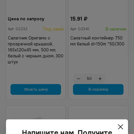
15.91
₽
Цена по запросу
Под заказ
В наличии
Арт.
02232
Арт.
02341
Салатник Оригамо с
Салатный контейнер 750
прозрачной крышкой,
мл белый d=150m *50/300
165х120х45 мм, 500 мл,
белый с черным дном, 300
штук
Узнать цену
В корзину
Напишите нам. Получите