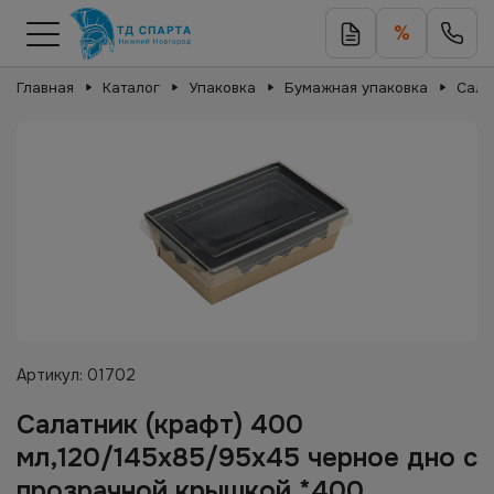
%
Главная
Каталог
Упаковка
Бумажная упаковка
Сала
Артикул:
01702
Салатник (крафт) 400
мл,120/145х85/95х45 черное дно с
прозрачной крышкой *400