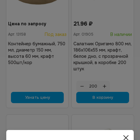
21.96
₽
Цена по запросу
Под заказ
В наличии
Арт.
13158
Арт.
01905
Контейнер бумажный, 750
Салатник Оригамо 800 мл,
мл, диаметр 150 мм,
186х106х55 мм, крафт,
высота 60 мм, крафт
белое дно, с прозрачной
500шт/кор
крышкой, в коробке 200
штук
Узнать цену
В корзину