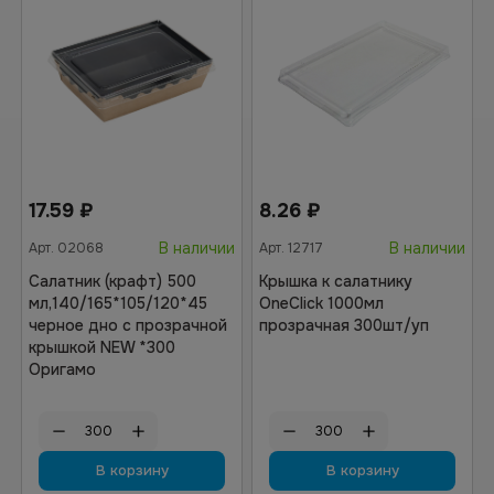
17.59
₽
8.26
₽
В наличии
В наличии
Арт.
02068
Арт.
12717
Салатник (крафт) 500
Крышка к салатнику
мл,140/165*105/120*45
OneClick 1000мл
черное дно с прозрачной
прозрачная 300шт/уп
крышкой NEW *300
Оригамо
В корзину
В корзину