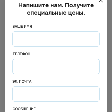
Напишите нам. Получите
специальные цены.
6.36
₽
Цена по запросу
ВАШЕ ИМЯ
В наличии
Под заказ
Арт.
01348
Арт.
12931
Крышка к контейнеру 750
Крышка к салатнику
мл прозрачная купольная,
OpSalad 800 (400 шт/кор)
d150мл, ПЭТ *300
OSQ
ТЕЛЕФОН
В корзину
Узнать цену
ЭЛ. ПОЧТА
СООБЩЕНИЕ