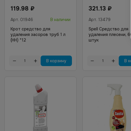
119.98
₽
321.13
₽
Арт.
01946
В наличии
Арт.
13479
Крот средство для
Spell Средство для
удаления засоров труб 1 л
удаления плесени, 6
(НН) *12
штук
В корзину
В к