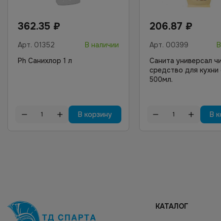
362.35
₽
206.87
₽
Арт.
01352
В наличии
Арт.
00399
В
Ph Санихлор 1 л
Санита универсал ч
средство для кухни
500мл.
В корзину
В к
КАТАЛОГ