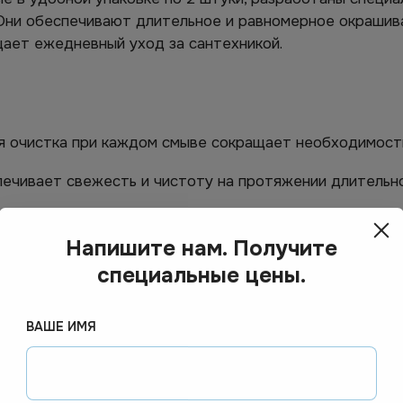
 Они обеспечивают длительное и равномерное окрашив
щает ежедневный уход за сантехникой.
 очистка при каждом смыве сокращает необходимость 
ечивает свежесть и чистоту на протяжении длительно
образование известкового налета и ржавчины на вну
Напишите нам. Получите
пахи, оставляя легкий и свежий аромат.
специальные цены.
ь таблетку в бачок унитаза – и она начнет действова
ВАШЕ ИМЯ
 гигиены в туалетных комнатах, что критически важн