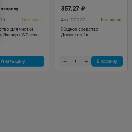
357.27
₽
 запросу
09
Под заказ
Арт.
00072
В наличии
ство для чистки
Жидкое средство
в, Эксперт WC гель,
Доместос, 1л
в
Узнать цену
В корзину