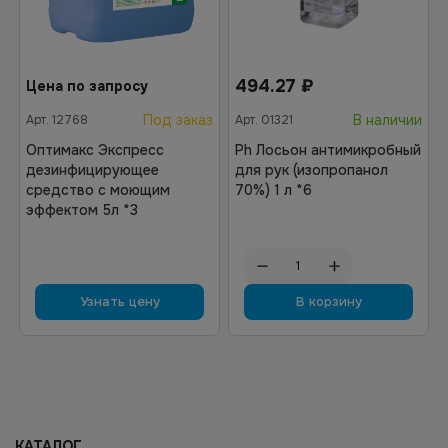
494.27
₽
Цена по запросу
Под заказ
В наличии
Арт.
12768
Арт.
01321
Оптимакс Экспресс
Ph Лосьон антимикробный
дезинфицирующее
для рук (изопропанол
средство с моющим
70%) 1 л *6
эффектом 5л *3
Узнать цену
В корзину
КАТАЛОГ